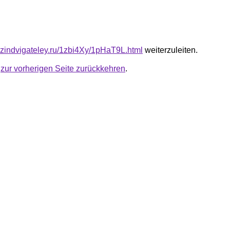
azindvigateley.ru/1zbi4Xy/1pHaT9L.html
weiterzuleiten.
u
zur vorherigen Seite zurückkehren
.