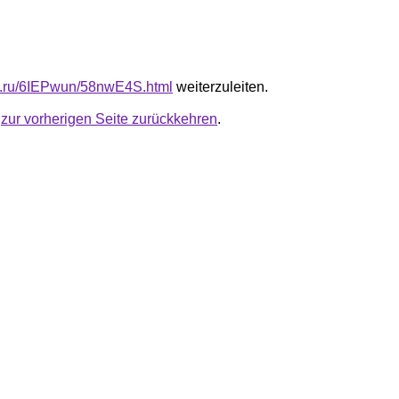
fb.ru/6IEPwun/58nwE4S.html
weiterzuleiten.
u
zur vorherigen Seite zurückkehren
.