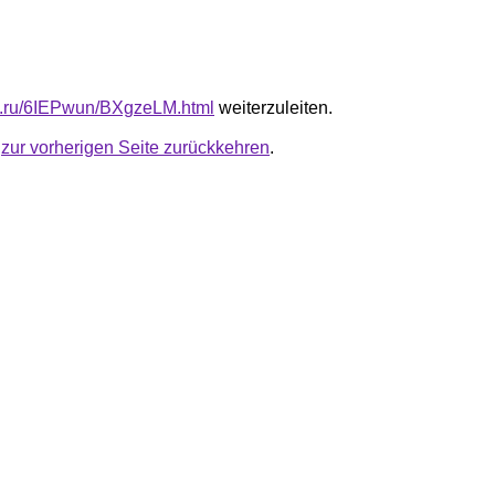
fb.ru/6IEPwun/BXgzeLM.html
weiterzuleiten.
u
zur vorherigen Seite zurückkehren
.