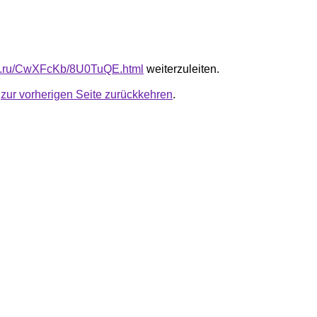
fb.ru/CwXFcKb/8U0TuQE.html
weiterzuleiten.
u
zur vorherigen Seite zurückkehren
.