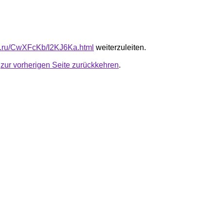
fb.ru/CwXFcKb/I2KJ6Ka.html
weiterzuleiten.
u
zur vorherigen Seite zurückkehren
.