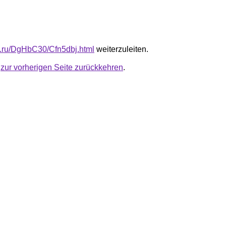
fb.ru/DgHbC30/Cfn5dbj.html
weiterzuleiten.
u
zur vorherigen Seite zurückkehren
.