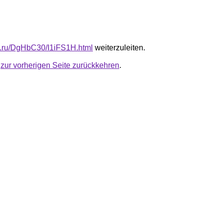
fb.ru/DgHbC30/I1iFS1H.html
weiterzuleiten.
u
zur vorherigen Seite zurückkehren
.