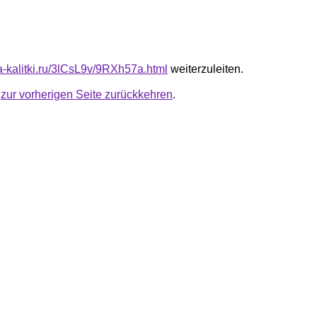
ta-kalitki.ru/3lCsL9v/9RXh57a.html
weiterzuleiten.
u
zur vorherigen Seite zurückkehren
.