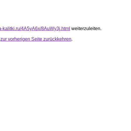
ta-kalitki.ru/4A5yA6x/8AuWy3j.html
weiterzuleiten.
u
zur vorherigen Seite zurückkehren
.