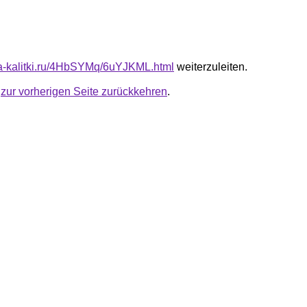
ota-kalitki.ru/4HbSYMq/6uYJKML.html
weiterzuleiten.
u
zur vorherigen Seite zurückkehren
.