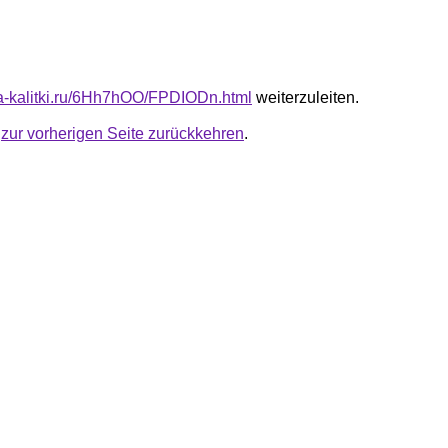
ota-kalitki.ru/6Hh7hOO/FPDIODn.html
weiterzuleiten.
u
zur vorherigen Seite zurückkehren
.