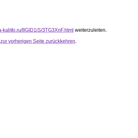
ta-kalitki.ru/8GlD1iS/3TG3XnF.html
weiterzuleiten.
u
zur vorherigen Seite zurückkehren
.