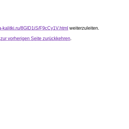
ta-kalitki.ru/8GlD1iS/F9cCy1V.html
weiterzuleiten.
u
zur vorherigen Seite zurückkehren
.