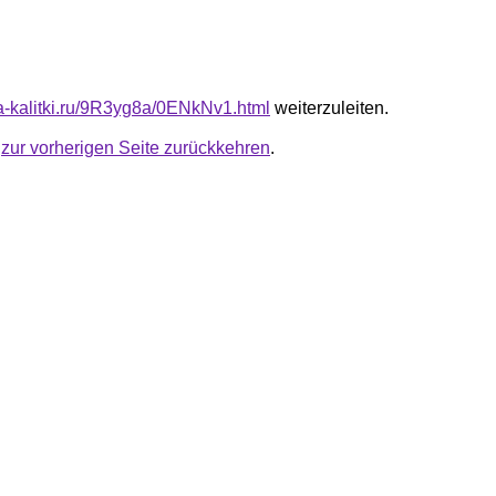
ota-kalitki.ru/9R3yg8a/0ENkNv1.html
weiterzuleiten.
u
zur vorherigen Seite zurückkehren
.