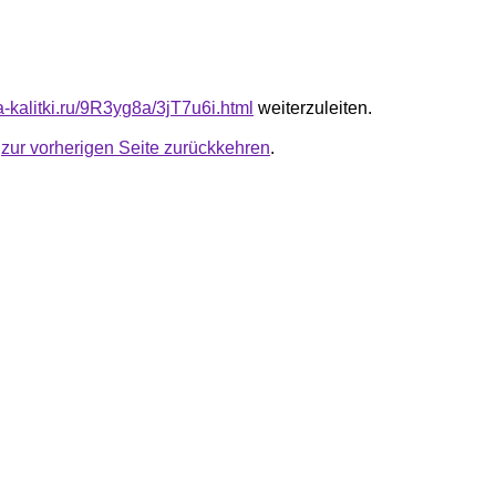
ta-kalitki.ru/9R3yg8a/3jT7u6i.html
weiterzuleiten.
u
zur vorherigen Seite zurückkehren
.