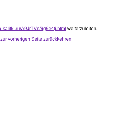
ta-kalitki.ru/A9JrTVn/9g9e4tj.html
weiterzuleiten.
u
zur vorherigen Seite zurückkehren
.