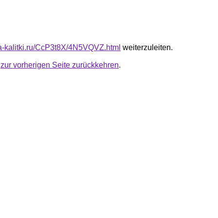
ota-kalitki.ru/CcP3t8X/4N5VQVZ.html
weiterzuleiten.
u
zur vorherigen Seite zurückkehren
.