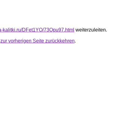
ta-kalitki.ru/DFet1YO/73Opu97.html
weiterzuleiten.
u
zur vorherigen Seite zurückkehren
.