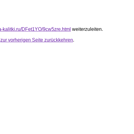
ta-kalitki.ru/DFet1YO/9cw5zre.html
weiterzuleiten.
u
zur vorherigen Seite zurückkehren
.