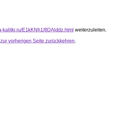
ta-kalitki.ru/E1kKNh1/8DAlddz.html
weiterzuleiten.
u
zur vorherigen Seite zurückkehren
.