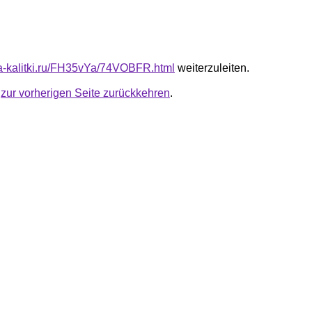
ota-kalitki.ru/FH35vYa/74VOBFR.html
weiterzuleiten.
u
zur vorherigen Seite zurückkehren
.