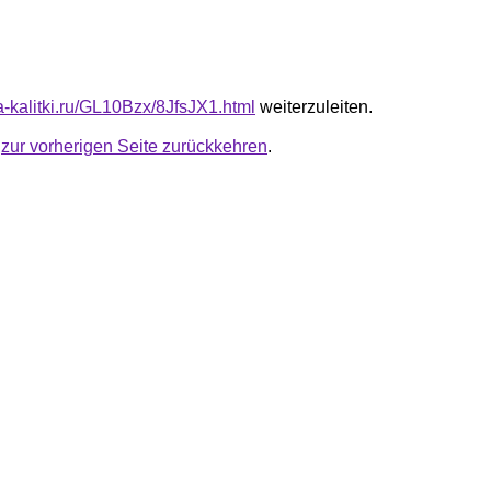
ta-kalitki.ru/GL10Bzx/8JfsJX1.html
weiterzuleiten.
u
zur vorherigen Seite zurückkehren
.