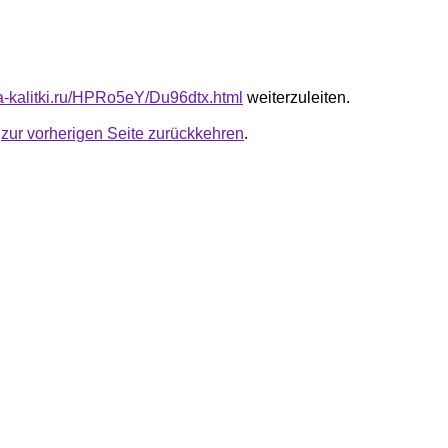
ta-kalitki.ru/HPRo5eY/Du96dtx.html
weiterzuleiten.
u
zur vorherigen Seite zurückkehren
.